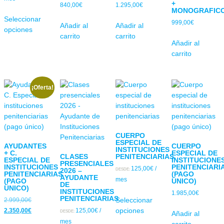
+
840,00
€
1.295,00
€
MONOGRAFIC
Seleccionar
999,00
€
Añadir al
Añadir al
opciones
carrito
carrito
Añadir al
carrito
¡Oferta!
CUERPO
ESPECIAL DE
AYUDANTES
CUERPO
INSTITUCIONES
+ C.
ESPECIAL DE
CLASES
PENITENCIARIAS
ESPECIAL DE
INSTITUCIONE
PRESENCIALES
INSTITUCIONES
PENITENCIARI
125,00
€
/
2026 –
DESDE:
PENITENCIARIAS
(PAGO
AYUDANTE
mes
(PAGO
ÚNICO)
DE
ÚNICO)
INSTITUCIONES
1.985,00
€
PENITENCIARIAS
Seleccionar
2.999,00
€
opciones
2.350,00
€
125,00
€
/
DESDE:
Añadir al
mes