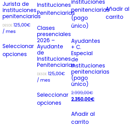
Jurista de
Añadir al
instituciones
penitenciarias
carrito
125,00
€
DESDE:
Clases
/ mes
presenciales
2026 –
Ayudantes
Seleccionar
Ayudante
+ C.
de
Especial
opciones
Instituciones
de
Penitenciarias
instituciones
penitenciarias
125,00
€
DESDE:
(pago
/ mes
único)
2.999,00
€
Seleccionar
2.350,00
€
opciones
Añadir al
carrito