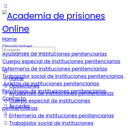
Home
Oposiciones
Ayudantes de instituciones penitenciarias
Cuerpo especial de instituciones penitenciarias
Enfermería de instituciones penitenciarias
Trabajador social de instituciones penitenciarias
Home
Juristas de instituciones penitenciarias
Oposiciones
Psicólogos de instituciones penitenciarias
Ayudantes de instituciones penitenciarias
Contacto
Cuerpo especial de instituciones
Acceder
penitenciarias
Enfermería de instituciones penitenciarias
Trabajador social de instituciones