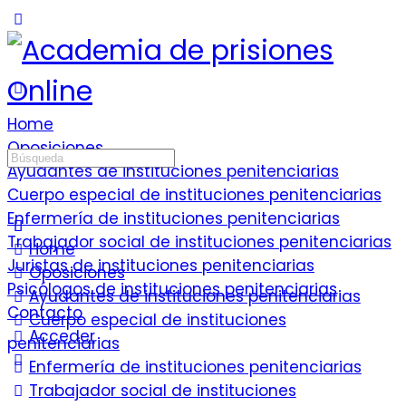
Home
Oposiciones
Ayudantes de instituciones penitenciarias
Cuerpo especial de instituciones penitenciarias
Enfermería de instituciones penitenciarias
Trabajador social de instituciones penitenciarias
Home
Juristas de instituciones penitenciarias
Oposiciones
Psicólogos de instituciones penitenciarias
Ayudantes de instituciones penitenciarias
Contacto
Cuerpo especial de instituciones
Acceder
penitenciarias
Enfermería de instituciones penitenciarias
Trabajador social de instituciones